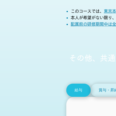
このコースでは、
東京
本人が希望がない限り、
配属前の研修期間中は
​その他、共
給与
賞与・昇