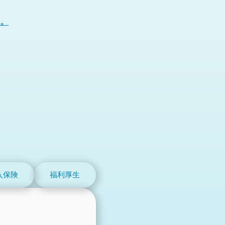
す。
入保険
福利厚生